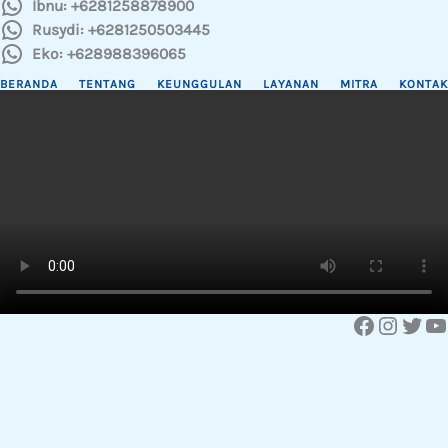
Ibnu: +6281258878900
Rusydi: +6281250503445
Eko: +628988396065
BERANDA
TENTANG
KEUNGGULAN
LAYANAN
MITRA
KONTAK
Facebook
Instagram
Twitter
YouTube