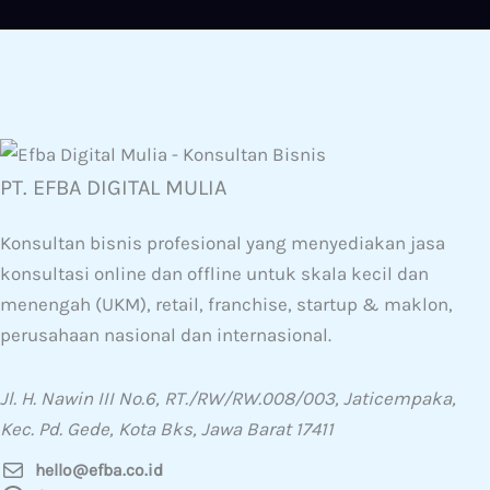
PT. EFBA DIGITAL MULIA
Konsultan bisnis profesional yang menyediakan jasa
konsultasi online dan offline untuk skala kecil dan
menengah (UKM), retail, franchise, startup & maklon,
perusahaan nasional dan internasional.
Jl. H. Nawin III No.6, RT./RW/RW.008/003, Jaticempaka,
Kec. Pd. Gede, Kota Bks, Jawa Barat 17411
hello@efba.co.id