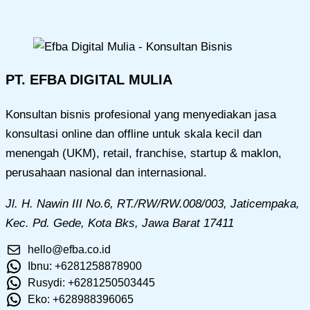
PT. EFBA DIGITAL MULIA
Konsultan bisnis profesional yang menyediakan jasa
konsultasi online dan offline untuk skala kecil dan
menengah (UKM), retail, franchise, startup & maklon,
perusahaan nasional dan internasional.
Jl. H. Nawin III No.6, RT./RW/RW.008/003, Jaticempaka,
Kec. Pd. Gede, Kota Bks, Jawa Barat 17411
hello@efba.co.id
Ibnu: +6281258878900
Rusydi: +6281250503445
Eko: +628988396065