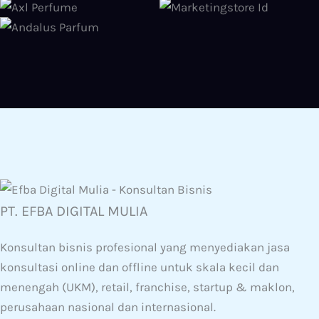
PT. EFBA DIGITAL MULIA
Konsultan bisnis profesional yang menyediakan jasa
konsultasi online dan offline untuk skala kecil dan
menengah (UKM), retail, franchise, startup & maklon,
perusahaan nasional dan internasional.