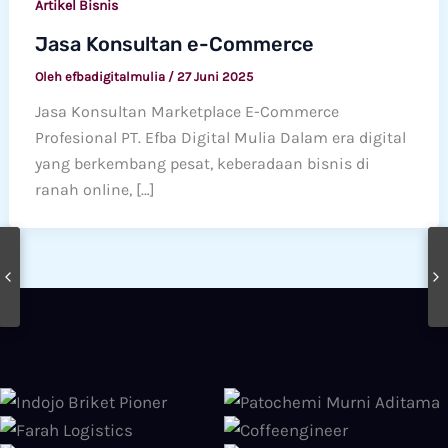
Artikel Bisnis
Jasa Konsultan e-Commerce
Oleh
efbadigitalmulia
/
27 Juni 2025
Jasa Konsultan Marketplace E-Commerce
Profesional PT. Efba Digital Mulia Dalam era digital
yang berkembang pesat, keberadaan bisnis di
ranah online, […]