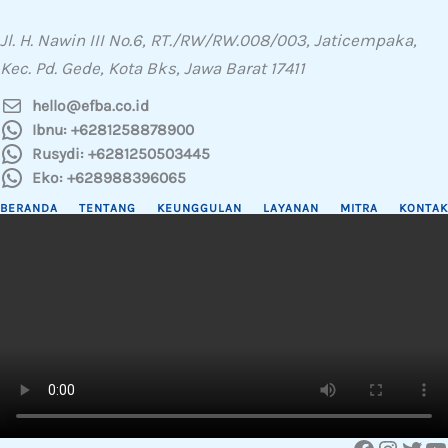
Jl. H. Nawin III No.6, RT./RW/RW.008/003, Jaticempaka,
Kec. Pd. Gede, Kota Bks, Jawa Barat 17411
hello@efba.co.id
Ibnu: +6281258878900
Rusydi: +6281250503445
Eko: +628988396065
BERANDA
TENTANG
KEUNGGULAN
LAYANAN
MITRA
KONTAK