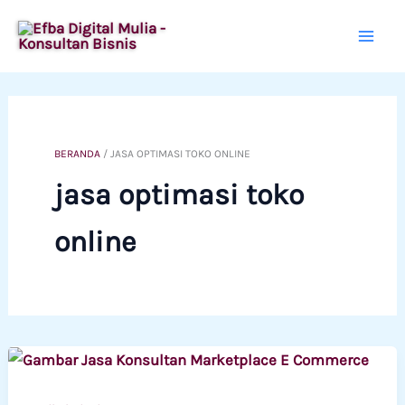
Lewati
ke
konten
BERANDA
/
JASA OPTIMASI TOKO ONLINE
jasa optimasi toko
online