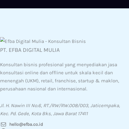
PT. EFBA DIGITAL MULIA
Konsultan bisnis profesional yang menyediakan jasa
konsultasi online dan offline untuk skala kecil dan
menengah (UKM), retail, franchise, startup & maklon,
perusahaan nasional dan internasional.
Jl. H. Nawin III No.6, RT./RW/RW.008/003, Jaticempaka,
Kec. Pd. Gede, Kota Bks, Jawa Barat 17411
hello@efba.co.id