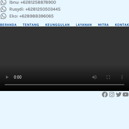
Ibnu: +6281258878900
Rusydi: +6281250503445
Eko: +628988396065
BERANDA
TENTANG
KEUNGGULAN
LAYANAN
MITRA
KONTAK
Facebook
Instagram
Twitter
YouTube