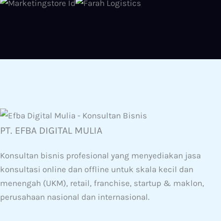
PT. EFBA DIGITAL MULIA
Konsultan bisnis profesional yang menyediakan jasa
konsultasi online dan offline untuk skala kecil dan
menengah (UKM), retail, franchise, startup & maklon,
perusahaan nasional dan internasional.