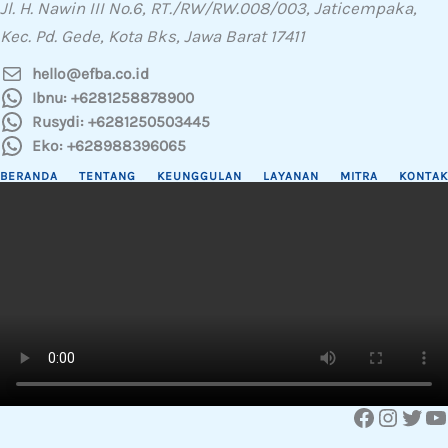
Jl. H. Nawin III No.6, RT./RW/RW.008/003, Jaticempaka,
Kec. Pd. Gede, Kota Bks, Jawa Barat 17411
hello@efba.co.id
Ibnu: +6281258878900
Rusydi: +6281250503445
Eko: +628988396065
BERANDA
TENTANG
KEUNGGULAN
LAYANAN
MITRA
KONTAK
Facebook
Instagram
Twitter
YouTube