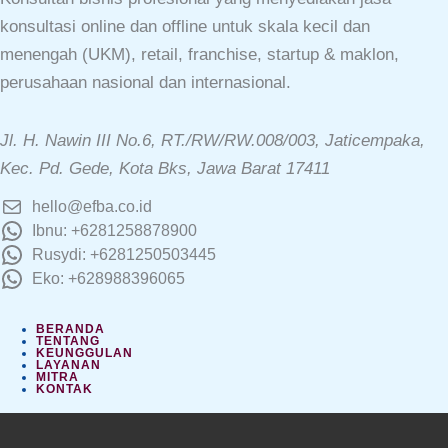
konsultasi online dan offline untuk skala kecil dan
menengah (UKM), retail, franchise, startup & maklon,
perusahaan nasional dan internasional.
Jl. H. Nawin III No.6, RT./RW/RW.008/003, Jaticempaka,
Kec. Pd. Gede, Kota Bks, Jawa Barat 17411
hello@efba.co.id
Ibnu: +6281258878900
Rusydi: +6281250503445
Eko: +628988396065
BERANDA
TENTANG
KEUNGGULAN
LAYANAN
MITRA
KONTAK