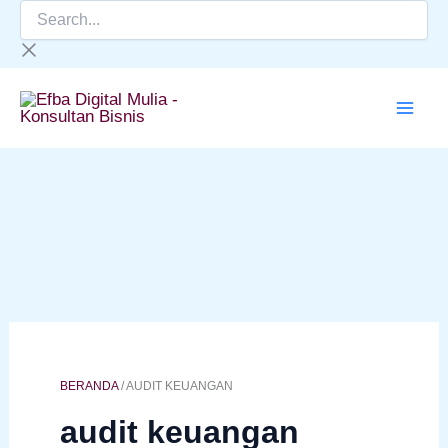
Search...
Lewati
ke
konten
BERANDA
/
AUDIT KEUANGAN
audit keuangan