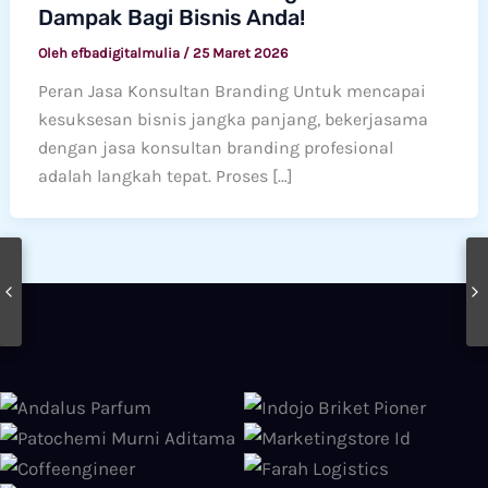
Dampak Bagi Bisnis Anda!
Oleh
efbadigitalmulia
/
25 Maret 2026
Peran Jasa Konsultan Branding Untuk mencapai
kesuksesan bisnis jangka panjang, bekerjasama
dengan jasa konsultan branding profesional
adalah langkah tepat. Proses […]