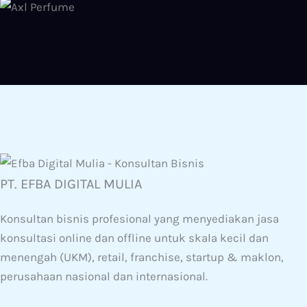
PT. EFBA DIGITAL MULIA
Konsultan bisnis profesional yang menyediakan jasa
konsultasi online dan offline untuk skala kecil dan
menengah (UKM), retail, franchise, startup & maklon,
perusahaan nasional dan internasional.