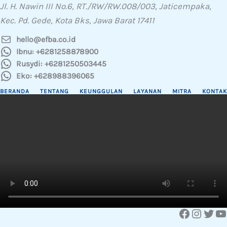
Jl. H. Nawin III No.6, RT./RW/RW.008/003, Jaticempaka,
Kec. Pd. Gede, Kota Bks, Jawa Barat 17411
hello@efba.co.id
Ibnu: +6281258878900
Rusydi: +6281250503445
Eko: +628988396065
BERANDA
TENTANG
KEUNGGULAN
LAYANAN
MITRA
KONTAK
Facebook
Instagram
Twitter
YouTube