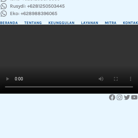
Rusydi: +6281250503445
Eko: +628988396065
BERANDA
TENTANG
KEUNGGULAN
LAYANAN
MITRA
KONTAK
Facebook
Instagram
Twitter
YouTube