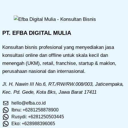
PT. EFBA DIGITAL MULIA
Konsultan bisnis profesional yang menyediakan jasa
konsultasi online dan offline untuk skala kecil dan
menengah (UKM), retail, franchise, startup & maklon,
perusahaan nasional dan internasional.
Jl. H. Nawin III No.6, RT./RW/RW.008/003, Jaticempaka,
Kec. Pd. Gede, Kota Bks, Jawa Barat 17411
hello@efba.co.id
Ibnu: +6281258878900
Rusydi: +6281250503445
Eko: +628988396065