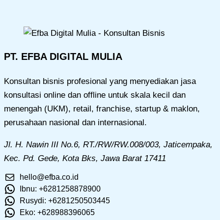
PT. EFBA DIGITAL MULIA
Konsultan bisnis profesional yang menyediakan jasa
konsultasi online dan offline untuk skala kecil dan
menengah (UKM), retail, franchise, startup & maklon,
perusahaan nasional dan internasional.
Jl. H. Nawin III No.6, RT./RW/RW.008/003, Jaticempaka,
Kec. Pd. Gede, Kota Bks, Jawa Barat 17411
hello@efba.co.id
Ibnu: +6281258878900
Rusydi: +6281250503445
Eko: +628988396065