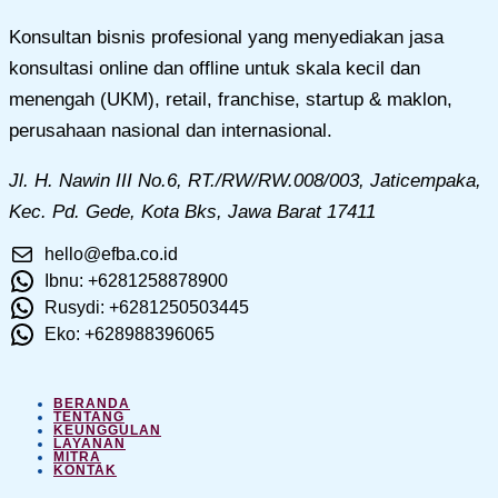
Konsultan bisnis profesional yang menyediakan jasa
konsultasi online dan offline untuk skala kecil dan
menengah (UKM), retail, franchise, startup & maklon,
perusahaan nasional dan internasional.
Jl. H. Nawin III No.6, RT./RW/RW.008/003, Jaticempaka,
Kec. Pd. Gede, Kota Bks, Jawa Barat 17411
hello@efba.co.id
Ibnu: +6281258878900
Rusydi: +6281250503445
Eko: +628988396065
BERANDA
TENTANG
KEUNGGULAN
LAYANAN
MITRA
KONTAK