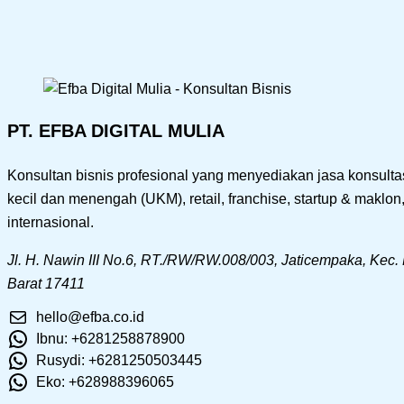
PT. EFBA DIGITAL MULIA
Konsultan bisnis profesional yang menyediakan jasa konsultasi
kecil dan menengah (UKM), retail, franchise, startup & maklo
internasional.
Jl. H. Nawin III No.6, RT./RW/RW.008/003, Jaticempaka, Kec.
Barat 17411
hello@efba.co.id
Ibnu: +6281258878900
Rusydi: +6281250503445
Eko: +628988396065