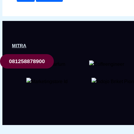
MITRA
081258878900