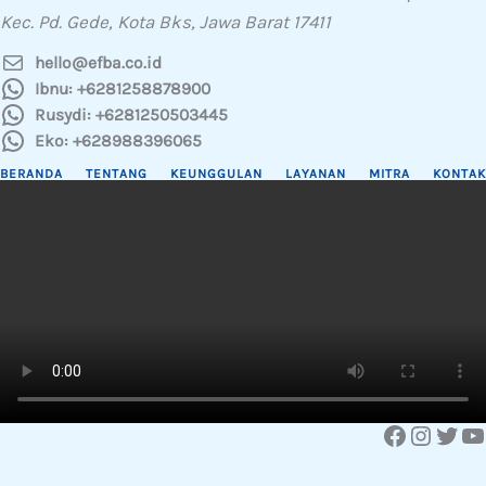
Kec. Pd. Gede, Kota Bks, Jawa Barat 17411
hello@efba.co.id
Ibnu: +6281258878900
Rusydi: +6281250503445
Eko: +628988396065
BERANDA
TENTANG
KEUNGGULAN
LAYANAN
MITRA
KONTAK
Facebook
Instagram
Twitter
YouTube