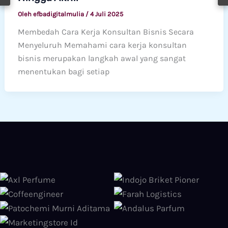
Oleh
efbadigitalmulia
/
4 Juli 2025
Membedah Cara Kerja Konsultan Bisnis Secara
Menyeluruh Memahami cara kerja konsultan
bisnis merupakan langkah awal yang sangat
menentukan bagi setiap