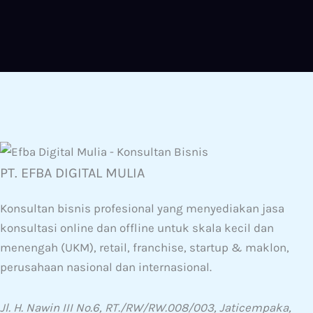
PT. EFBA DIGITAL MULIA
Konsultan bisnis profesional yang menyediakan jasa
konsultasi online dan offline untuk skala kecil dan
menengah (UKM), retail, franchise, startup & maklon,
perusahaan nasional dan internasional.
Jl. H. Nawin III No.6, RT./RW/RW.008/003, Jaticempaka,