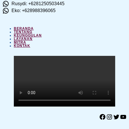
Rusydi: +6281250503445
Eko: +628988396065
BERANDA
TENTANG
KEUNGGULAN
LAYANAN
MITRA
KONTAK
Facebook
Instagram
Twitter
YouTube