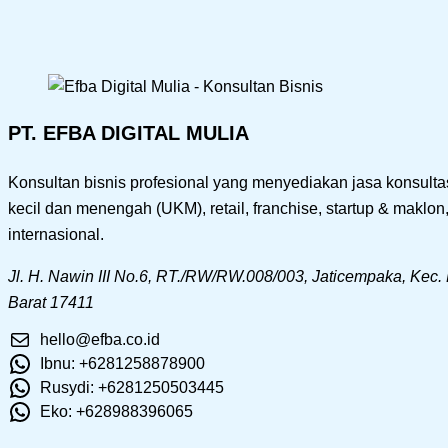
PT. EFBA DIGITAL MULIA
Konsultan bisnis profesional yang menyediakan jasa konsultasi
kecil dan menengah (UKM), retail, franchise, startup & maklo
internasional.
Jl. H. Nawin III No.6, RT./RW/RW.008/003, Jaticempaka, Kec.
Barat 17411
hello@efba.co.id
Ibnu: +6281258878900
Rusydi: +6281250503445
Eko: +628988396065