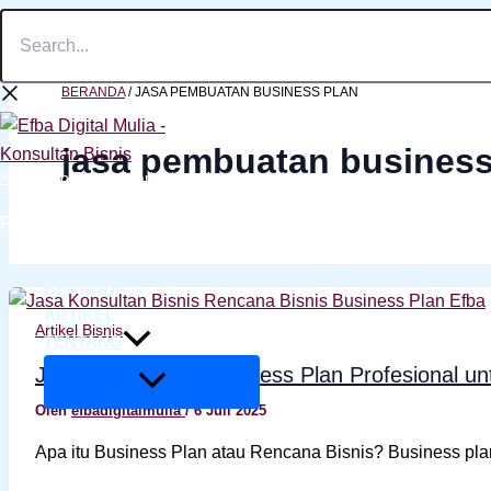
Search...
Lewati
ke
konten
BERANDA
/
JASA PEMBUATAN BUSINESS PLAN
jasa pembuatan business
Konsultan Bisnis, Marketing, Keuangan dan Manajemen
PT. EFBA DIGITAL MULIA
BERANDA
ARTIKEL
Artikel Bisnis
TENTANG
Jasa Pembuatan Business Plan Profesional unt
Oleh
efbadigitalmulia
/
6 Juli 2025
Apa itu Business Plan atau Rencana Bisnis? Business pla