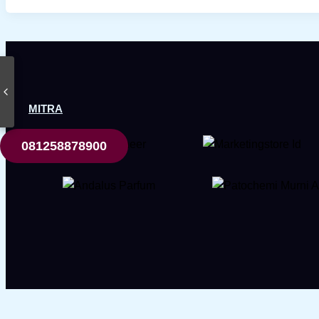
MITRA
081258878900