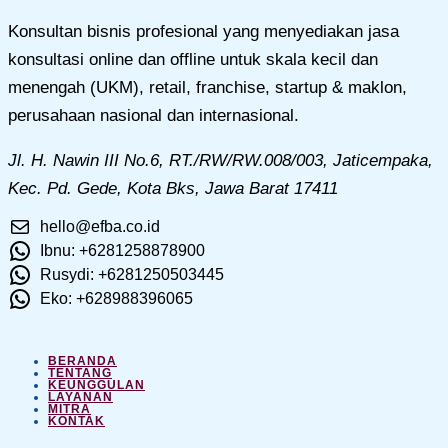
Konsultan bisnis profesional yang menyediakan jasa
konsultasi online dan offline untuk skala kecil dan
menengah (UKM), retail, franchise, startup & maklon,
perusahaan nasional dan internasional.
Jl. H. Nawin III No.6, RT./RW/RW.008/003, Jaticempaka,
Kec. Pd. Gede, Kota Bks, Jawa Barat 17411
hello@efba.co.id
Ibnu: +6281258878900
Rusydi: +6281250503445
Eko: +628988396065
BERANDA
TENTANG
KEUNGGULAN
LAYANAN
MITRA
KONTAK