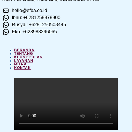
hello@efba.co.id
Ibnu: +6281258878900
Rusydi: +6281250503445
Eko: +628988396065
BERANDA
TENTANG
KEUNGGULAN
LAYANAN
MITRA
KONTAK