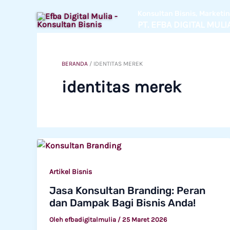
Lewati
Konsultan Bisnis, Market
ke
PT. EFBA DIGITAL MULI
konten
BERANDA
/
IDENTITAS MEREK
identitas merek
Artikel Bisnis
Jasa Konsultan Branding: Peran
dan Dampak Bagi Bisnis Anda!
Oleh
efbadigitalmulia
/
25 Maret 2026