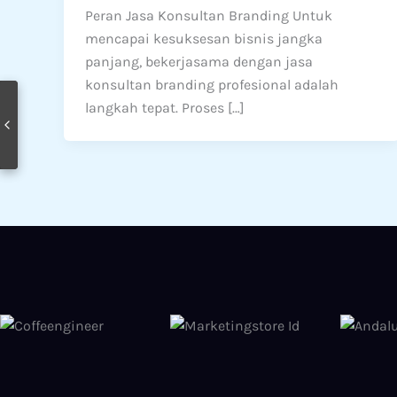
Peran Jasa Konsultan Branding Untuk
mencapai kesuksesan bisnis jangka
panjang, bekerjasama dengan jasa
konsultan branding profesional adalah
langkah tepat. Proses […]