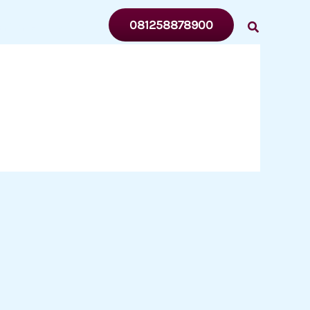
081258878900
ENTANG
MITRA