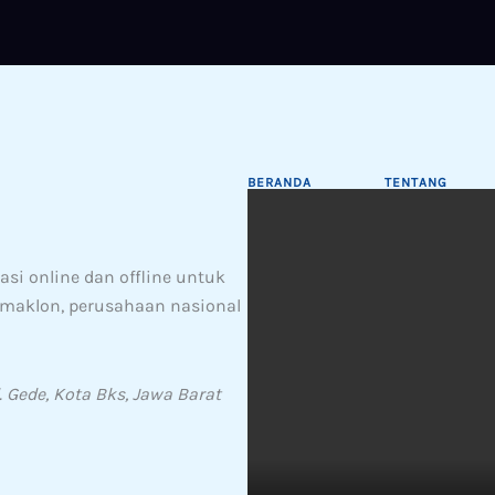
BERANDA
TENTANG
si online dan offline untuk
& maklon, perusahaan nasional
. Gede, Kota Bks, Jawa Barat