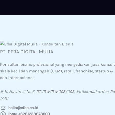
PT. EFBA DIGITAL MULIA
Konsultan bisnis profesional yang menyediakan jasa konsulta
skala kecil dan menengah (UKM), retail, franchise, startup 
dan internasional.
Jl. H. Nawin III No.6, RT./RW/RW.008/003, Jaticempaka, Kec. Pd
17411
hello@efba.co.id
Ibnu: +6281258878900