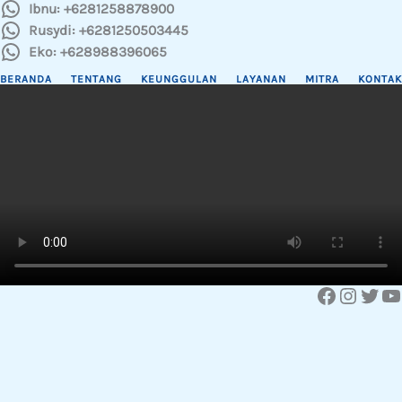
Ibnu: +6281258878900
Rusydi: +6281250503445
Eko: +628988396065
BERANDA
TENTANG
KEUNGGULAN
LAYANAN
MITRA
KONTAK
Facebook
Instagram
Twitter
YouTube