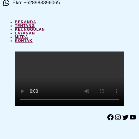
Eko: +628988396065
BERANDA
TENTANG
KEUNGGULAN
LAYANAN
MITRA
KONTAK
Facebook
Instagram
Twitter
YouTube