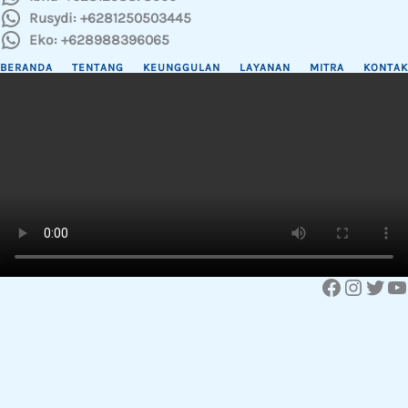
Rusydi: +6281250503445
Eko: +628988396065
BERANDA
TENTANG
KEUNGGULAN
LAYANAN
MITRA
KONTAK
Facebook
Instagram
Twitter
YouTube