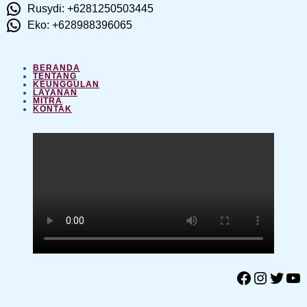
Rusydi: +6281250503445
Eko: +628988396065
BERANDA
TENTANG
KEUNGGULAN
LAYANAN
MITRA
KONTAK
Facebook
Instagram
Twitter
YouTube