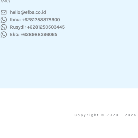
17411
hello@efba.co.id
Ibnu: +6281258878900
Rusydi: +6281250503445
Eko: +628988396065
Copyright © 2020 - 202