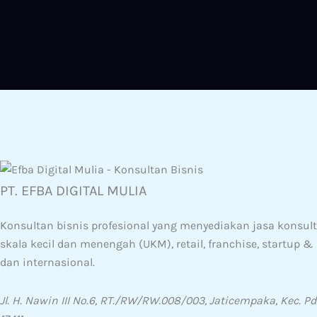
PT. EFBA DIGITAL MULIA
Konsultan bisnis profesional yang menyediakan jasa konsulta
skala kecil dan menengah (UKM), retail, franchise, startup 
dan internasional.
Jl. H. Nawin III No.6, RT./RW/RW.008/003, Jaticempaka, Kec. Pd