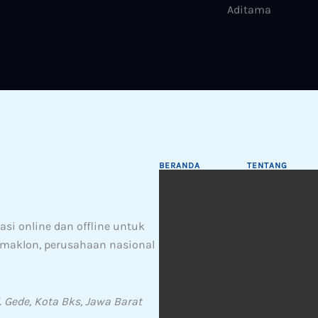
BERANDA
TENTANG
si online dan offline untuk
& maklon, perusahaan nasional
. Gede, Kota Bks, Jawa Barat