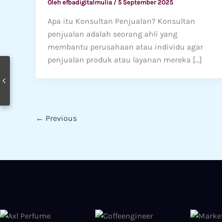
Oleh
efbadigitalmulia
/
5 September 2025
Apa itu Konsultan Penjualan? Konsultan
penjualan adalah seorang ahli yang
membantu perusahaan atau individu agar
penjualan produk atau layanan mereka […]
←
Previous