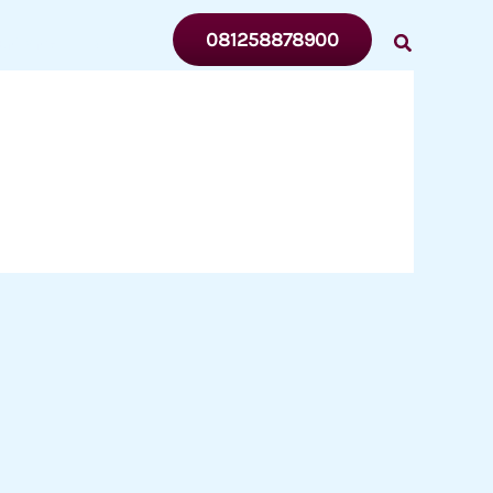
081258878900
ENTANG
MITRA